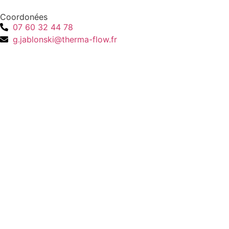
Coordonées
07 60 32 44 78
g.jablonski@therma-flow.fr
Therma-Flow 2025 – Tout droit réservé
Création par Juik